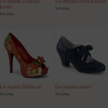
Escarpins à talons
Escarpins croisés noirs
hauts
Voir plus
Voir plus
Escarpins hibiscus
Escarpins noués
Voir plus
Voir plus