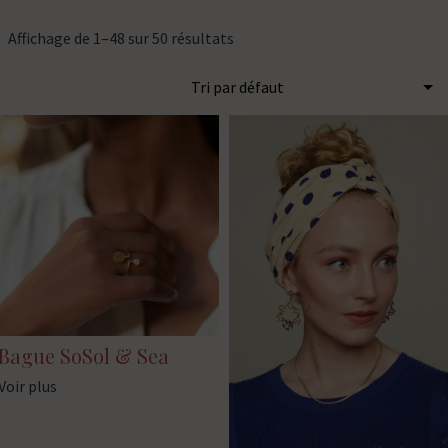
Affichage de 1–48 sur 50 résultats
Bague SoSol & Sea
Voir plus