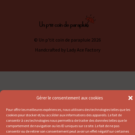
© Un p'tit coin de parapluie 2026
Handcrafted by
Lady Ace Factory
Gérer le consentement aux cookies
Pour offrir les meilleures expériences, nous utilisons des technologies telles que les
cookies pour stocker et/ou accéder aux informations des appareils. Le fait de
consentir à ces technologies nous permettra de traiter des données telles que le
comportement de navigation ou les ID uniques sur ce site. Le fait de ne pas
consentir ou de retirer son consentement peut avoir un effet négatif sur certaines