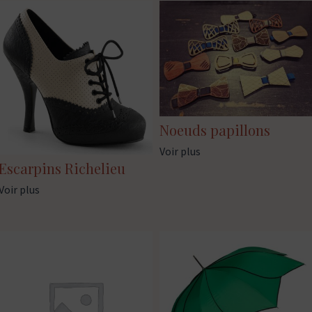
Noeuds papillons
Voir plus
Escarpins Richelieu
Voir plus