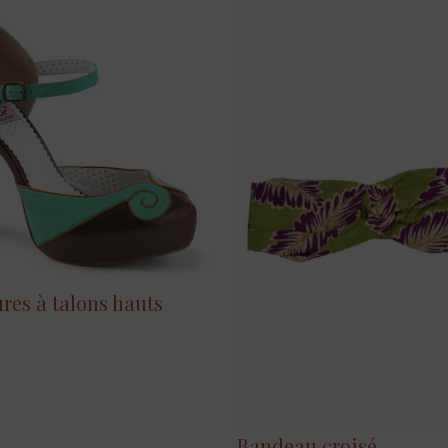
res à talons hauts
Bandeau croisé