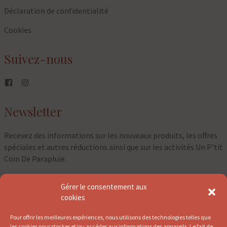
Déclaration de confidentialité
Cookies
Suivez-nous
Newsletter
Recevez des informations sur les nouveaux produits, les offres
spéciales et autres réductions ainsi que sur les activités Un P'tit
Coin De Parapluie.
Gérer le consentement aux
⇀
cookies
Pour offrir les meilleures expériences, nous utilisons des technologies telles que
les cookies pour stocker et/ou accéder aux informations des appareils. Le fait de