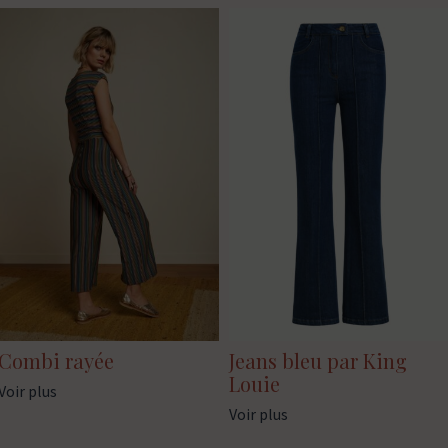
Combi rayée
Jeans bleu par King
Louie
Voir plus
Voir plus