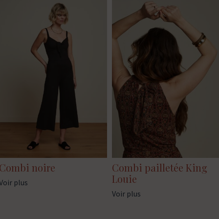
Combi noire
Combi pailletée King
Louie
Voir plus
Voir plus