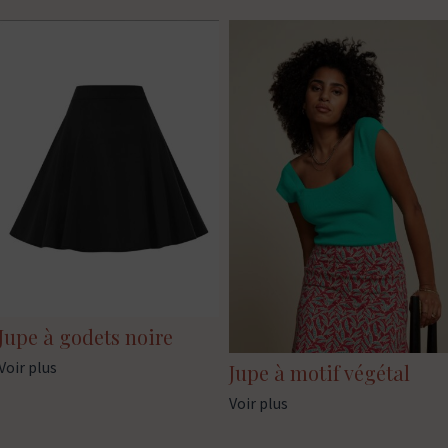
Jupe à godets noire
Voir plus
Jupe à motif végétal
Voir plus