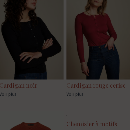
Cardigan noir
Cardigan rouge cerise
Voir plus
Voir plus
Chemisier à motifs