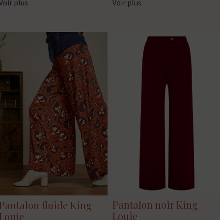
Voir plus
Voir plus
Pantalon noir King
Pantalon fluide King
Louie
Louie