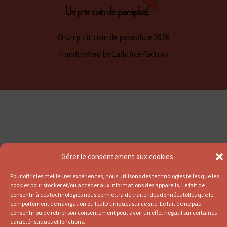
© Un p'tit coin de parapluie 2026
Handcrafted by
Lady Ace Factory
Gérer le consentement aux cookies
Pour offrir les meilleures expériences, nous utilisons des technologies telles que les
cookies pour stocker et/ou accéder aux informations des appareils. Le fait de
consentir à ces technologies nous permettra de traiter des données telles que le
comportement de navigation ou les ID uniques sur ce site. Le fait de ne pas
consentir ou de retirer son consentement peut avoir un effet négatif sur certaines
caractéristiques et fonctions.