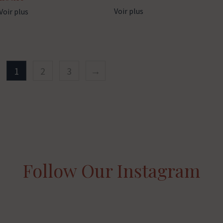
Voir plus
Voir plus
1
2
3
→
Follow Our Instagram