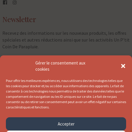
Newsletter
Recevez des informations sur les nouveaux produits, les offres
spéciales et autres réductions ainsi que sur les activités Un P'tit
Coin De Parapluie.
Gérer le consentement aux
⇀
cookies
Pour offrir les meilleures expériences, nous utilisons des technologies telles que
les cookies pour stocker et/ou accéder aux informations des appareils. Le fait de
consentir à ces technologies nous permettra de traiter des données telles que le
comportement de navigation ou les ID uniques sur ce site. Le fait de ne pas
consentir ou de retirer son consentement peut avoir un effet négatif sur certaines
caractéristiques et fonctions.
Accepter