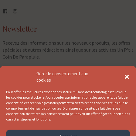
Newsletter
Recevez des informations sur les nouveaux produits, les offres
spéciales et autres réductions ainsi que sur les activités Un P'tit
Coin De Parapluie.
Gérer le consentement aux
⇀
cookies
Pour offrir les meilleures expériences, nous utilisons des technologies telles que
les cookies pour stocker et/ou accéder aux informations des appareils. Le fait de
consentir à ces technologies nous permettra de traiter des données telles que le
comportement de navigation ou les ID uniques sur ce site. Le fait de ne pas
consentir ou de retirer son consentement peut avoir un effet négatif sur certaines
caractéristiques et fonctions.