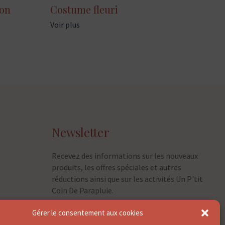
ron
Costume fleuri
Voir plus
Newsletter
Recevez des informations sur les nouveaux
produits, les offres spéciales et autres
réductions ainsi que sur les activités Un P'tit
Coin De Parapluie.
Gérer le consentement aux cookies