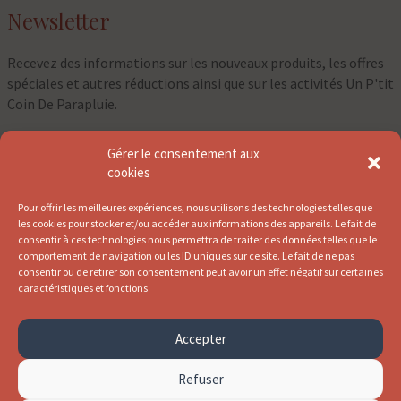
Newsletter
Recevez des informations sur les nouveaux produits, les offres
spéciales et autres réductions ainsi que sur les activités Un P'tit
Coin De Parapluie.
Gérer le consentement aux
⇀
cookies
Pour offrir les meilleures expériences, nous utilisons des technologies telles que
les cookies pour stocker et/ou accéder aux informations des appareils. Le fait de
consentir à ces technologies nous permettra de traiter des données telles que le
comportement de navigation ou les ID uniques sur ce site. Le fait de ne pas
consentir ou de retirer son consentement peut avoir un effet négatif sur certaines
caractéristiques et fonctions.
Accepter
Refuser
© Un p'tit coin de parapluie 2026