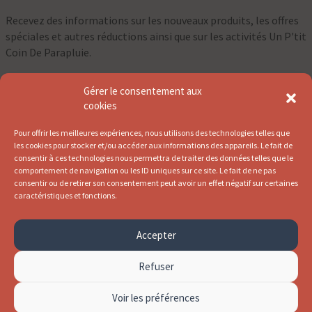
Recevez des informations sur les nouveaux produits, les offres
spéciales et autres réductions ainsi que sur les activités Un P'tit
Coin De Parapluie.
Gérer le consentement aux
⇀
cookies
Pour offrir les meilleures expériences, nous utilisons des technologies telles que
les cookies pour stocker et/ou accéder aux informations des appareils. Le fait de
consentir à ces technologies nous permettra de traiter des données telles que le
comportement de navigation ou les ID uniques sur ce site. Le fait de ne pas
consentir ou de retirer son consentement peut avoir un effet négatif sur certaines
caractéristiques et fonctions.
Accepter
Refuser
© Un p'tit coin de parapluie 2026
Handcrafted by
Lady Ace Factory
Voir les préférences