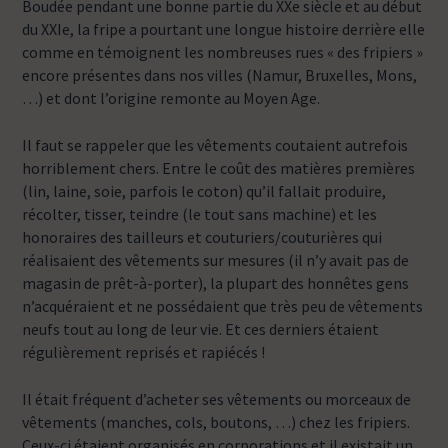
Boudée pendant une bonne partie du XXe siècle et au début
du XXIe, la fripe a pourtant une longue histoire derrière elle
comme en témoignent les nombreuses rues « des fripiers »
encore présentes dans nos villes (Namur, Bruxelles, Mons,
…) et dont l’origine remonte au Moyen Age.
Il faut se rappeler que les vêtements coutaient autrefois
horriblement chers. Entre le coût des matières premières
(lin, laine, soie, parfois le coton) qu’il fallait produire,
récolter, tisser, teindre (le tout sans machine) et les
honoraires des tailleurs et couturiers/couturières qui
réalisaient des vêtements sur mesures (il n’y avait pas de
magasin de prêt-à-porter), la plupart des honnêtes gens
n’acquéraient et ne possédaient que très peu de vêtements
neufs tout au long de leur vie. Et ces derniers étaient
régulièrement reprisés et rapiécés !
Il était fréquent d’acheter ses vêtements ou morceaux de
vêtements (manches, cols, boutons, …) chez les fripiers.
Ceux-ci étaient organisés en corporations et il existait un