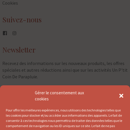
Cookies
Suivez-nous
Newsletter
Recevez des informations sur les nouveaux produits, les offres
spéciales et autres réductions ainsi que sur les activités Un P'tit
Coin De Parapluie.
Gérer le consentement aux
⇀
cookies
Pour offrir les meilleures expériences, nous utilisons des technologies telles que
les cookies pour stocker et/ou accéder aux informations des appareils. Le fait de
consentir à ces technologies nous permettra de traiter des données telles que le
comportement de navigation ou les ID uniques sur ce site. Le fait de ne pas